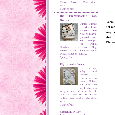
Flower Basket* Voor deze
kaart...
6 jaar geleden
Het kaartenhoekje van
Gretha
Neem d
Winter Wishes
net me
-
Hallo lieve
bloggers, een
snijde
winters kaartje
stukje
gemaakt met
een stempel
Distre
van Polka
Doodles Hello dear Blog
Friends, a card of winter made
with a stamp of Polka ...
6 jaar geleden
Elly's Card- Corner
God is our
refuge and
strenght....
-
Hier weer een
kaartje. Helaas
niet meer zo
regelmatig als
vroeger , maar af en toe heb ik
toch wel weer zin om iets te
maken. Voor vandaag dus deze
kaart....
6 jaar geleden
Creations by Ilse