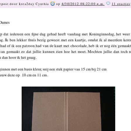
epost door
krea2day Cynthia
op
4/30/2012 08:22:00 p.m.
11 reacties
 Dames
p dat iedereen een fijne dag gehad heeft vandaag met Koninginnedag, het weer
g. Ik ben lekker thuis bezig geweest met een kaartje, omdat ik al meerdere kere
had of ik een patroon had van de kaart met chocolade, heb ik er nog één gemaakt.
 van gemaakt zo dat jullie kunnen zien hoe het moet. Mochten jullie dan toch 
 dan hoor ik het graag.
innen met een basis kleur, snij een stuk papier van 15 cm bij 21 cm
 vouw deze op
10 cm en 11 cm.