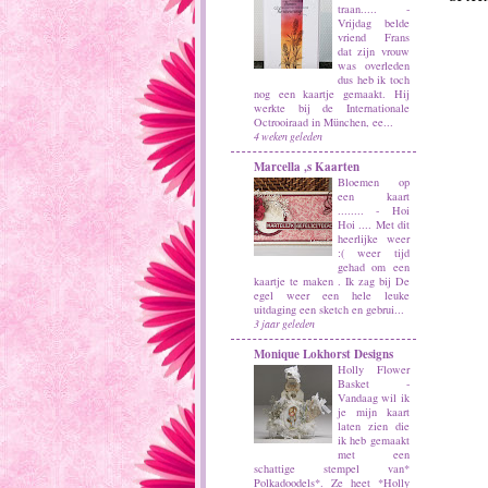
traan.....
-
Vrijdag belde
vriend Frans
dat zijn vrouw
was overleden
dus heb ik toch
nog een kaartje gemaakt. Hij
werkte bij de Internationale
Octrooiraad in München, ee...
4 weken geleden
Marcella ,s Kaarten
Bloemen op
een kaart
........
-
Hoi
Hoi .... Met dit
heerlijke weer
:( weer tijd
gehad om een
kaartje te maken . Ik zag bij De
egel weer een hele leuke
uitdaging een sketch en gebrui...
3 jaar geleden
Monique Lokhorst Designs
Holly Flower
Basket
-
Vandaag wil ik
je mijn kaart
laten zien die
ik heb gemaakt
met een
schattige stempel van*
Polkadoodels*. Ze heet *Holly