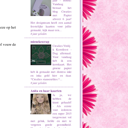
jaar
-
Hoera!
Vandaag
bestaat het
blog Creaties
met Papier
alweer 6 jaar!
Het designteam heeft een aantal
feestelijke kaarten voor jullie
deze op het
gemaakt, kijk maar een...
8 jaar geleden
mienekescrap
 of vouw de
Crealies:Vrolij
k Kerstfeest
-
Dag allemaal.
Voor vandaag
heb ik een
kerstkaart. Het
groene papier
heb ik gemaakt met distress inkt
en inka gold hier en daar.
*Crealies stansen/dies:*...
8 jaar geleden
Anita en haar kaarten
Ja ja, we
hebben de
krant gehaald!
-
Als eerste
voor iedereen
een super 2015
toegewenst vol
met geluk, liefde en niet te
vergeten goede gezondheid.