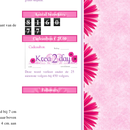
Aantal bezoekers
8
1
6
0
kant van de
7
7
Cadeaubon € 25,00
Deze word verloot onder de 25
nieuwste volgers bij 450 volgers.
Followers
ed bij 7 cm
 naar boven
e 4 cm. aan