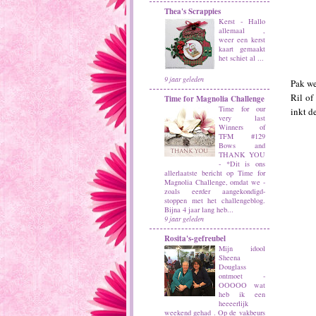
Thea's Scrappies
Kerst
-
Hallo
allemaal ,
weer een kerst
kaart gemaakt
het schiet al ...
9 jaar geleden
Pak we
Ril of
Time for Magnolia Challenge
Time for our
inkt d
very last
Winners of
TFM #129
Bows and
THANK YOU
-
*Dit is ons
allerlaatste bericht op Time for
Magnolia Challenge, omdat we -
zoals eerder aangekondigd-
stoppen met het challengeblog.
Bijna 4 jaar lang heb...
9 jaar geleden
Rosita's-gefreubel
Mijn idool
Sheena
Douglass
ontmoet
-
OOOOO wat
heb ik een
heeeerlijk
weekend gehad . Op de vakbeurs