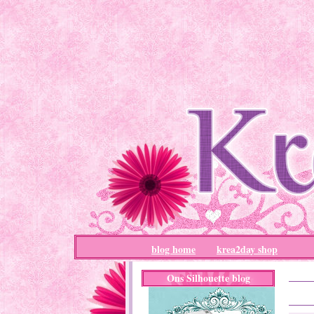
blog home
krea2day shop
Ons Silhouette blog