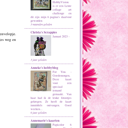
HobbyVision
is er een Lente
collage art
challenge en
dit zijn mijn 6 pagina's daarvoor
geworden
3 maanden geleden
Christa's Scrappies
 envelopje.
Januari 2023
-
jes weg en
3 jaar geleden
Anneke's hobbyblog
For You.
-
Goedemorgen,
Deze kaart
voor een
speciaal
iemand
gemaakt. Van
haar had ik de leuke fotootjes
gekregen. Ze heeft de kaart
inmiddels ontvangen. Goed
weeken...
6 jaar geleden
Annemarie's kaarten
Papicolor 6