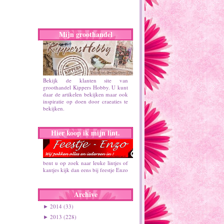
Mijn groothandel
Bekijk de klanten site van
groothandel Kippers Hobby. U kunt
daar de artikelen bekijken maar ook
inspiratie op doen door craeaties te
bekijken.
Hier koop ik mijn lint.
bent u op zoek naar leuke lintjes of
kantjes kijk dan eens bij feestje Enzo
Archive
2014
(33)
►
2013
(228)
►