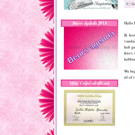
G
Beurs agenda 2014
Hallo
Ik hoo
vandaa
heb ge
foto's
hebben
We beg
ril of
Mijn Copic certificaat