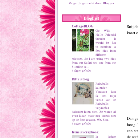
Mogelijk gemaakt door
Blogger
.
Bloglijst
Snij d
CottageBLOG
Go Wild
-
kaart 
Hello FriendsI
thought it
would be fun
to combine a
few dies from
different
releases. So I am using two dies
from our Safari set, one from the
Slimline se...
3 dagen geleden
Ditta's blog
Fairybells
kalender
-
Vandaag kan
ik ook mijn
versie van de
Fairybells
verjaardag
kalender laten zien. Ze waren al
even klaar, maar nog steeds niet
Dan ga
op de foto gegaan. We, San...
3 weken geleden
hoog. 
een st
Irene's Scrapbook
de rec
In iedere