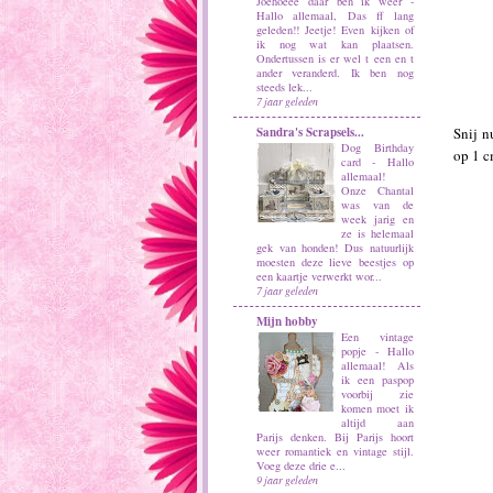
Joehoeee daar ben ik weer
-
Hallo allemaal, Das ff lang
geleden!! Jeetje! Even kijken of
ik nog wat kan plaatsen.
Ondertussen is er wel t een en t
ander veranderd. Ik ben nog
steeds lek...
7 jaar geleden
Snij n
Sandra's Scrapsels...
Dog Birthday
op 1 c
card
-
Hallo
allemaal!
Onze Chantal
was van de
week jarig en
ze is helemaal
gek van honden! Dus natuurlijk
moesten deze lieve beestjes op
een kaartje verwerkt wor...
7 jaar geleden
Mijn hobby
Een vintage
popje
-
Hallo
allemaal! Als
ik een paspop
voorbij zie
komen moet ik
altijd aan
Parijs denken. Bij Parijs hoort
weer romantiek en vintage stijl.
Voeg deze drie e...
9 jaar geleden