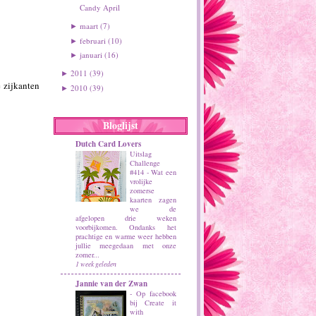
Candy April
maart
(7)
►
februari
(10)
►
januari
(16)
►
2011
(39)
►
e zijkanten
2010
(39)
►
Bloglijst
Dutch Card Lovers
Uitslag
Challenge
#414
-
Wat een
vrolijke
zomerse
kaarten zagen
we de
afgelopen drie weken
voorbijkomen. Ondanks het
prachtige en warme weer hebben
jullie meegedaan met onze
zomer...
1 week geleden
Jannie van der Zwan
-
Op facebook
bij Create it
with