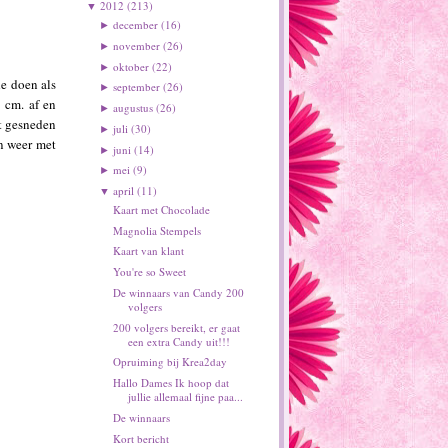
2012
(213)
▼
december
(16)
►
november
(26)
►
oktober
(22)
►
e doen als
september
(26)
►
 cm. af en
augustus
(26)
►
et gesneden
juli
(30)
►
an weer met
juni
(14)
►
mei
(9)
►
april
(11)
▼
Kaart met Chocolade
Magnolia Stempels
Kaart van klant
You're so Sweet
De winnaars van Candy 200
volgers
200 volgers bereikt, er gaat
een extra Candy uit!!!
Opruiming bij Krea2day
Hallo Dames Ik hoop dat
jullie allemaal fijne paa...
De winnaars
Kort bericht