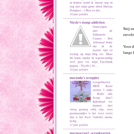
in houten stond ik ineens oog in
oog met mijn grote idool Sheena
Douglass ;-) Ben zo dol...
10 jaar geleden
Nicole's stamp addiction
Ontwerpen
Snij e
met de
envelo
Silhouette
Cameo
-
Hoi
Allemaal Sorry
Voor d
dat ik de
laatste tijd zo
lange 
weinig op mijn blog zet. Maar
dit komt omdat ik tegenwoordig
veel post via mijn Facebook
pagina : Nicole's St...
10 jaar geleden
maranda's scrappies
Letsgetbizzee
MDF Kerst
sterren 3 stuks
-
Hallo alle
Scrap fans!!
Inderdaad we
kunnen niet
vroeg genoeg erbij zijn, over
paarmaandjes is het weer zover
dan is het feest !!allerlei mooie
lichtj...
11 jaar geleden
magnoscrap2 -scrapkaarten